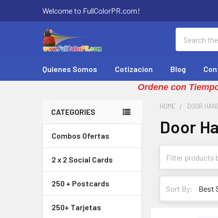
Welcome to FullColorPR.com!
Search
Quienes Somos
Cotizacion
Blog
Con
Ordene con Tiempo
HOME
DOOR HAN
CATEGORIES
Door H
Sidebar
Combos Ofertas
2 x 2 Social Cards
250 + Postcards
Sort By:
250+ Tarjetas