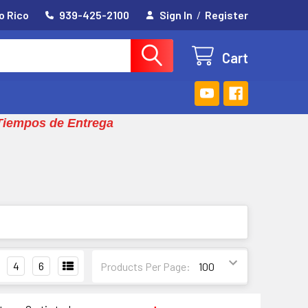
o Rico
939-425-2100
Sign In
/
Register
Cart
Tiempos de Entrega
4
6
Products Per Page: