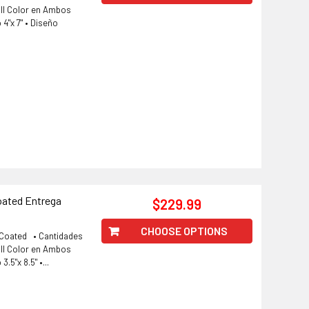
ull Color en Ambos
4"x 7" • Diseño
Coated Entrega
$229.99
CHOOSE OPTIONS
V Coated • Cantidades
ull Color en Ambos
5"x 8.5" •...