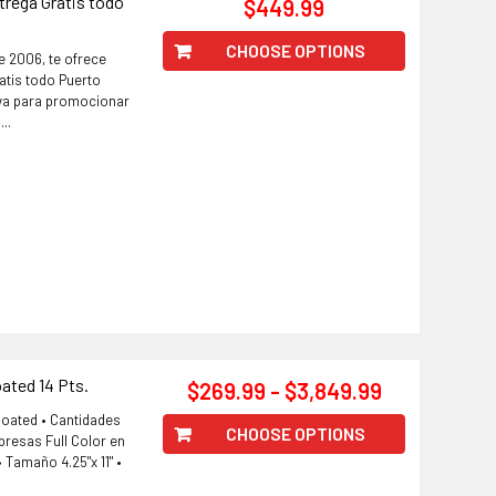
rega Gratis todo
$449.99
CHOOSE OPTIONS
e 2006, te ofrece
atis todo Puerto
iva para promocionar
..
oated 14 Pts.
$269.99 - $3,849.99
 Coated • Cantidades
CHOOSE OPTIONS
resas Full Color en
 Tamaño 4.25"x 11" •