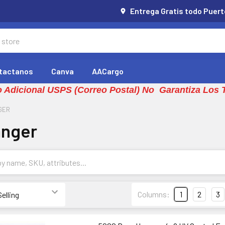
Entrega Gratis todo Puert
tactanos
Canva
AACargo
 Adicional USPS (Correo Postal) No Garantiza Los 
GER
anger
Columns:
1
2
3