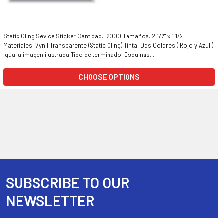
Static Cling Sevice Sticker Cantidad: 2000 Tamaños: 2 1/2" x 1 1/2"
Materiales: Vynil Transparente (Static Cling) Tinta: Dos Colores ( Rojo y Azul )
Igual a imagen ilustrada Tipo de terminado: Esquinas...
CHOOSE OPTIONS
SUBSCRIBE TO OUR
Footer
NEWSLETTER