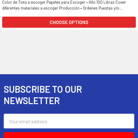
Color de Tinta a escoger Papeles para Escoger • Hilo 100 Libras Cover
diferentes materiales a escoger Producción • Ordenes Puestas y/o...
CHOOSE OPTIONS
SUBSCRIBE TO OUR
Footer
NEWSLETTER
Email
Address